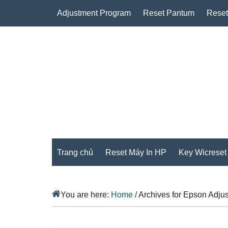
Adjustment Program
Reset Pantum
Reset
Trang chủ
Reset Máy In HP
Key Wicreset
You are here:
Home
/
Archives for Epson Adju