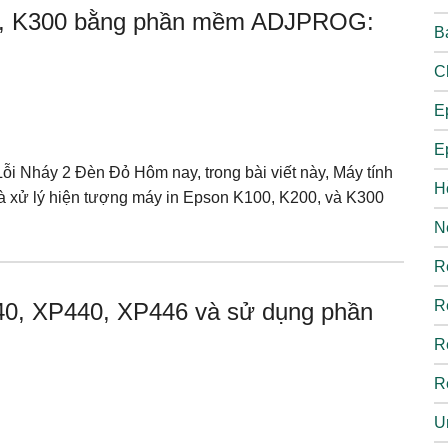
00, K300 bằng phần mềm ADJPROG:
B
C
E
E
i Nháy 2 Đèn Đỏ Hôm nay, trong bài viết này, Máy tính
H
và xử lý hiện tượng máy in Epson K100, K200, và K300
N
R
R
40, XP440, XP446 và sử dụng phần
R
R
U