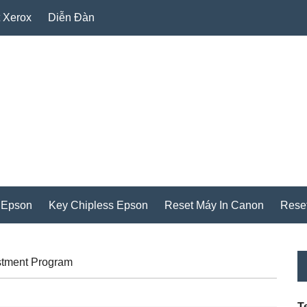
 Xerox
Diễn Đàn
 Epson
Key Chipless Epson
Reset Máy In Canon
Rese
P
stment Program
S
T