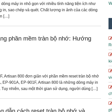
W
òng máy in nhỏ gọn với nhiều tính năng tiện ích như
 in, sao chép và quét. Chất lượng in ảnh của các dòng
ấn […]
ằng phần mềm tràn bộ nhớ: Hướng
R
ki
 Artisan 800 đơn giản với phần mềm reset tràn bộ nhớ
vi
 EP-901A, EP-901F, Artisan 800 là những dòng máy in
 Tuy nhiên, sau một thời gian sử dụng, người dùng […]
ch
 dẫn cách reset tràn bộ nhớ và
ph