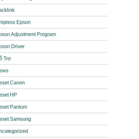
acklink
hipless Epson
pson Adjustment Program
pson Driver
ỗ Trợ
ews
eset Canon
eset HP
eset Pantum
eset Samsung
ncategorized