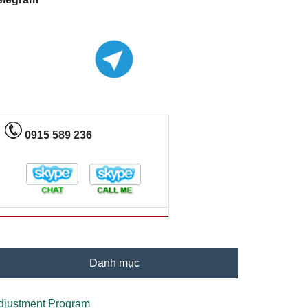
0915 589 236
Danh mục
djustment Program