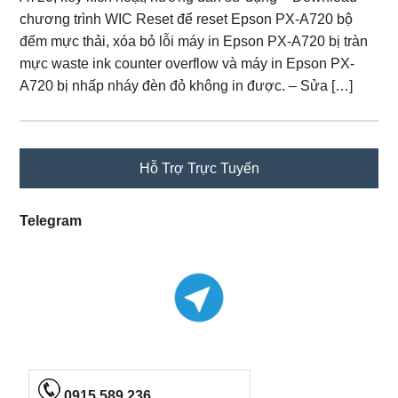
chương trình WIC Reset để reset Epson PX-A720 bộ
đếm mực thải, xóa bỏ lỗi máy in Epson PX-A720 bị tràn
mực waste ink counter overflow và máy in Epson PX-
A720 bị nhấp nháy đèn đỏ không in được. – Sửa […]
Primary
Hỗ Trợ Trực Tuyến
Sidebar
Telegram
0915 589 236