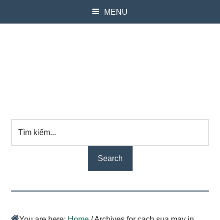
MENU
Tìm
kiếm...
You are here:
Home
/
Archives for cach sua may in