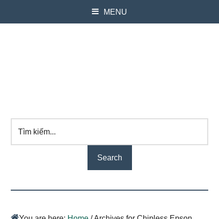
MENU
Tìm
kiếm...
You are here:
Home
/
Archives for Chipless Epson