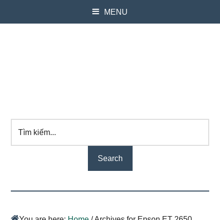
MENU
Tìm
kiếm...
You are here:
Home
/
Archives for Epson ET 2650