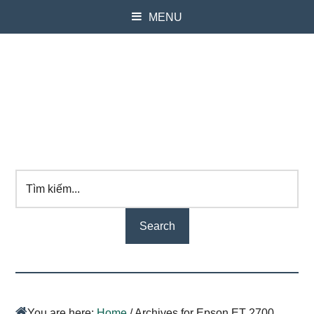
MENU
Tìm
kiếm...
You are here:
Home
/
Archives for Epson ET 2700