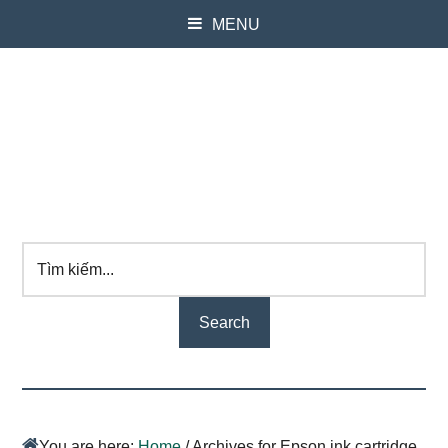
MENU
Tìm
kiếm...
You are here:
Home
/
Archives for Epson ink cartridge