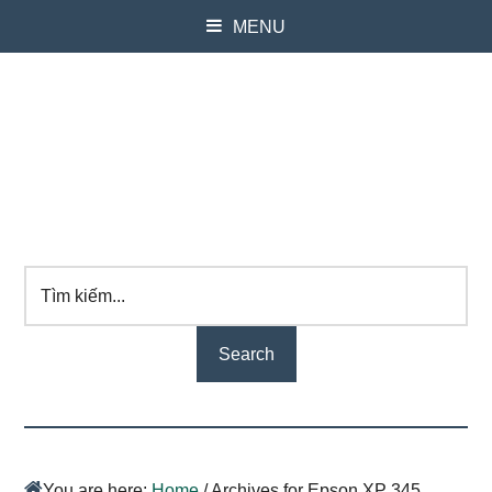
MENU
Tìm
kiếm...
You are here:
Home
/
Archives for Epson XP 345