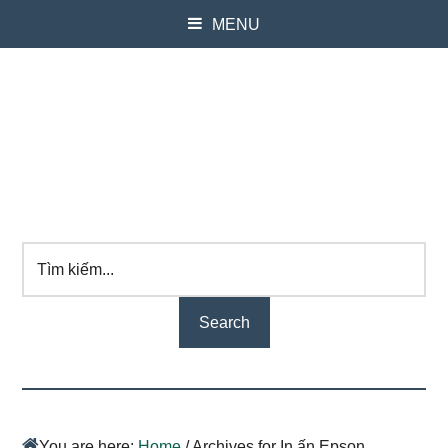
MENU
Tìm
kiếm...
You are here:
Home
/
Archives for In ấn Epson