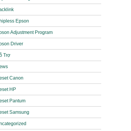
acklink
hipless Epson
pson Adjustment Program
pson Driver
ỗ Trợ
ews
eset Canon
eset HP
eset Pantum
eset Samsung
ncategorized