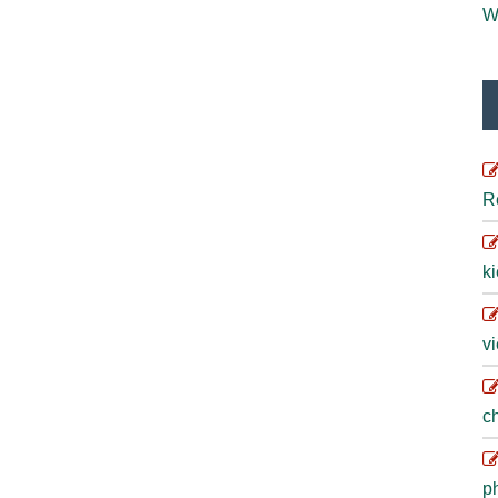
W
R
ki
vi
ch
ph