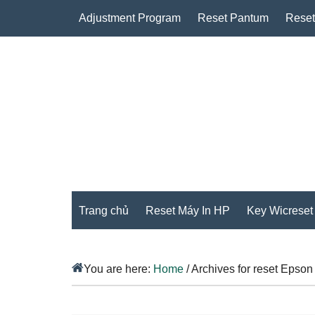
Adjustment Program
Reset Pantum
Reset
Trang chủ
Reset Máy In HP
Key Wicreset
You are here:
Home
/
Archives for reset Epson