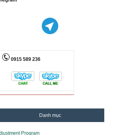
0915 589 236
Danh mục
djustment Program