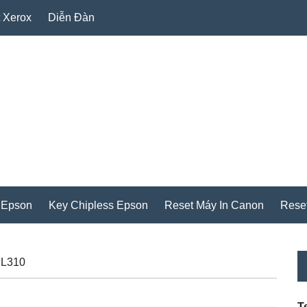
 Xerox
Diễn Đàn
 Epson
Key Chipless Epson
Reset Máy In Canon
Rese
P
 L310
S
T