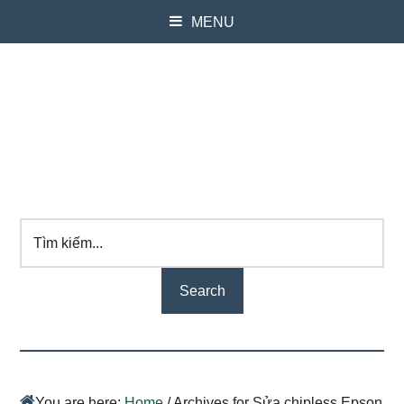
MENU
Tìm
kiếm...
You are here:
Home
/
Archives for Sửa chipless Epson