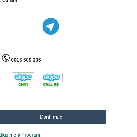
0915 589 236
Danh mục
djustment Program