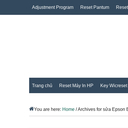
Adjustment Program
Reset Pantum
Reset
Trang chủ
Reset Máy In HP
Key Wicreset
You are here:
Home
/
Archives for sửa Epson 