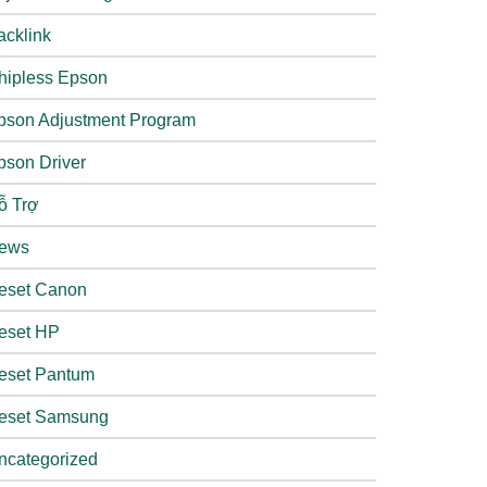
acklink
hipless Epson
pson Adjustment Program
pson Driver
ỗ Trợ
ews
eset Canon
eset HP
eset Pantum
eset Samsung
ncategorized