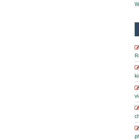
W
R
ki
vi
ch
ph