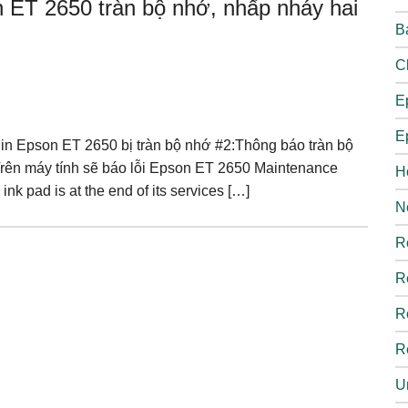
 ET 2650 tràn bộ nhớ, nhấp nháy hai
B
C
E
E
in Epson ET 2650 bị tràn bộ nhớ #2:Thông báo tràn bộ
Trên máy tính sẽ báo lỗi Epson ET 2650 Maintenance
H
nk pad is at the end of its services […]
N
R
R
R
R
U