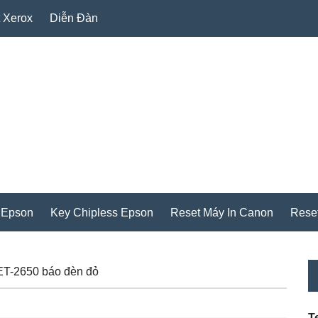
 Xerox
Diễn Đàn
 Epson
Key Chipless Epson
Reset Máy In Canon
Rese
P
ET-2650 báo đèn đỏ
S
T