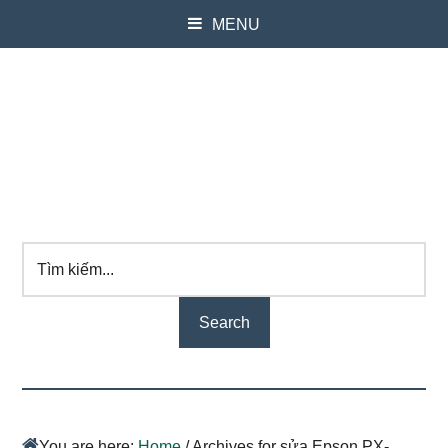
MENU
Tìm
kiếm...
You are here:
Home
/
Archives for sửa Epson PX-