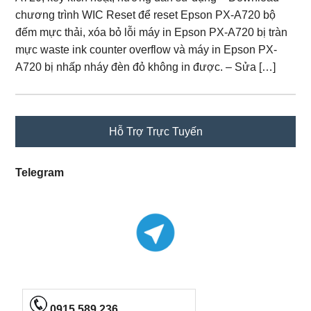
chương trình WIC Reset để reset Epson PX-A720 bộ
đếm mực thải, xóa bỏ lỗi máy in Epson PX-A720 bị tràn
mực waste ink counter overflow và máy in Epson PX-
A720 bị nhấp nháy đèn đỏ không in được. – Sửa […]
Primary
Hỗ Trợ Trực Tuyến
Sidebar
Telegram
0915 589 236