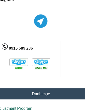
0915 589 236
Danh mục
djustment Program