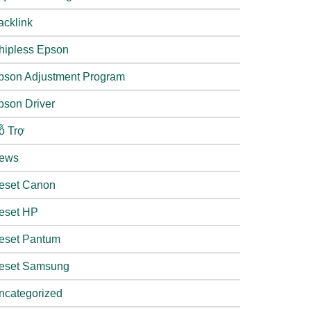
acklink
hipless Epson
pson Adjustment Program
pson Driver
ỗ Trợ
ews
eset Canon
eset HP
eset Pantum
eset Samsung
ncategorized