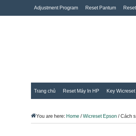
Adjustment Program
Reset Pantum
Reset
Trang chủ
Reset Máy In HP
Key Wicreset
You are here:
Home
/
Wicreset Epson
/
Cách sử