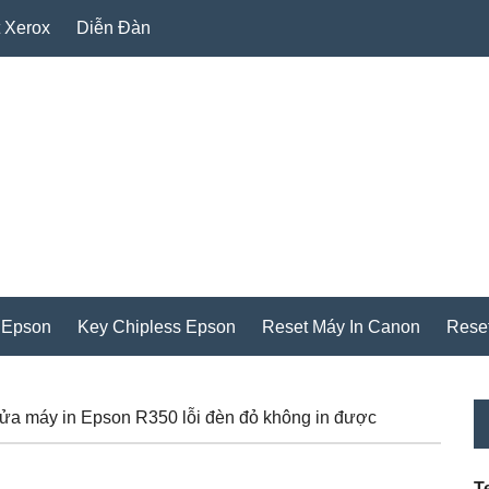
 Xerox
Diễn Đàn
 Epson
Key Chipless Epson
Reset Máy In Canon
Rese
P
a máy in Epson R350 lỗi đèn đỏ không in được
S
T