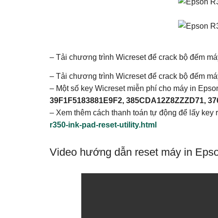
– Tải chương trình Wicreset để crack bộ đếm 
– Tải chương trình Wicreset để crack bộ đếm 
– Một số key Wicreset miễn phí cho máy in Eps
39F1F5183881E9F2, 385CDA12Z8ZZZD71, 3
– Xem thêm cách thanh toán tự động để lấy key
r350-ink-pad-reset-utility.html
Video hướng dẫn reset máy in Eps