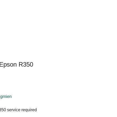
n Epson R350
ngmien