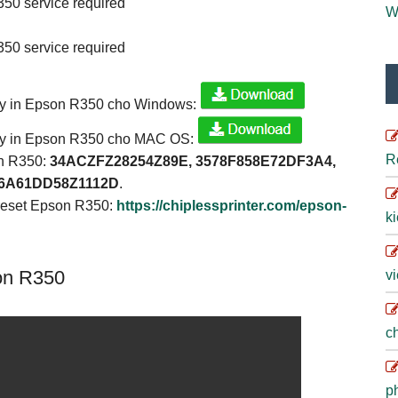
W
máy in Epson R350 cho Windows:
máy in Epson R350 cho MAC OS:
R
on R350:
34ACZFZ28254Z89E, 3578F858E72DF3A4,
76A61DD58Z1112D
.
 reset Epson R350:
https://chiplessprinter.com/epson-
ki
on R350
vi
ch
ph