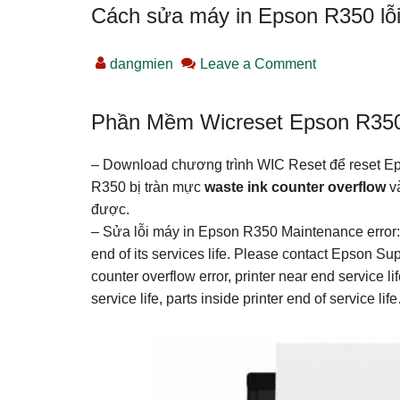
Cách sửa máy in Epson R350 lỗi
dangmien
Leave a Comment
Phần Mềm Wicreset Epson R350,
– Download chương trình WIC Reset để reset Ep
R350 bị tràn mực
waste ink counter overflow
và
được.
– Sửa lỗi máy in Epson R350 Maintenance error: 
end of its services life. Please contact Epson Sup
counter overflow error, printer near end service lif
service life, parts inside printer end of service lif