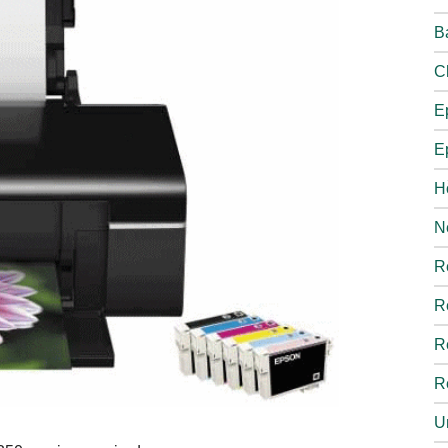
B
C
E
E
H
N
R
R
R
R
U