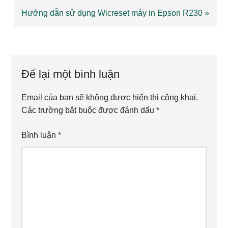
Next
Hướng dẫn sử dụng Wicreset máy in Epson R230 »
Post:
Reader
Interactions
Để lại một bình luận
Email của bạn sẽ không được hiển thị công khai.
Các trường bắt buộc được đánh dấu
*
Bình luận
*