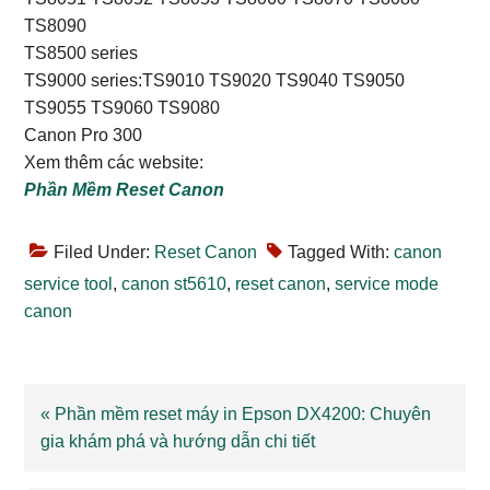
TS8090
TS8500 series
TS9000 series:TS9010 TS9020 TS9040 TS9050
TS9055 TS9060 TS9080
Canon Pro 300
Xem thêm các website:
Phần Mềm Reset Canon
Filed Under:
Reset Canon
Tagged With:
canon
service tool
,
canon st5610
,
reset canon
,
service mode
canon
Previous
« Phần mềm reset máy in Epson DX4200: Chuyên
Post:
gia khám phá và hướng dẫn chi tiết