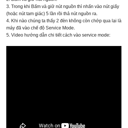
3. Trong khi Bấm và giữ nút nguồn thì nhấn vào nút giấy
(hoặc nút tam giác) 5 lần rồi thả nút nguồn ra.
4. Khi nào chúng ta thấy 2 đèn không còn chớp qua lại là
máy đã vào chế độ Service Mode.
5. Video hướng dẫn chi tiết cách vào service mode: