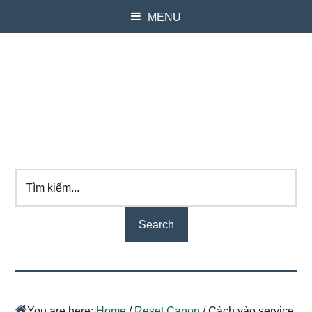
MENU
Tìm
kiếm...
You are here:
Home
/
Reset Canon
/
Cách vào service