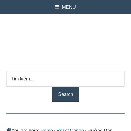
MENU
Tìm
kiếm...
You are here:
Home
/
Reset Canon
/
Hướng Dẫn