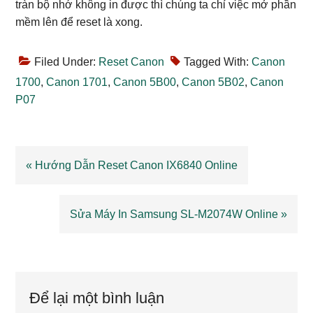
tràn bộ nhớ không in được thì chúng ta chỉ việc mở phần
mềm lên để reset là xong.
Filed Under:
Reset Canon
Tagged With:
Canon
1700
,
Canon 1701
,
Canon 5B00
,
Canon 5B02
,
Canon
P07
Previous
« Hướng Dẫn Reset Canon IX6840 Online
Post:
Next
Sửa Máy In Samsung SL-M2074W Online »
Post:
Reader
Interactions
Để lại một bình luận