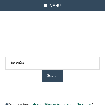
MENU
Tìm
kiếm...
You are here:
Home
/
Epson Adjustment Program
/