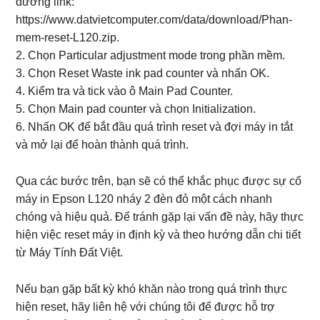
đường link:
https://www.datvietcomputer.com/data/download/Phan-
mem-reset-L120.zip.
2. Chọn Particular adjustment mode trong phần mềm.
3. Chọn Reset Waste ink pad counter và nhấn OK.
4. Kiểm tra và tick vào ô Main Pad Counter.
5. Chọn Main pad counter và chọn Initialization.
6. Nhấn OK để bắt đầu quá trình reset và đợi máy in tắt
và mở lại để hoàn thành quá trình.
Qua các bước trên, bạn sẽ có thể khắc phục được sự cố
máy in Epson L120 nháy 2 đèn đỏ một cách nhanh
chóng và hiệu quả. Để tránh gặp lại vấn đề này, hãy thực
hiện việc reset máy in định kỳ và theo hướng dẫn chi tiết
từ Máy Tính Đất Việt.
Nếu bạn gặp bất kỳ khó khăn nào trong quá trình thực
hiện reset, hãy liên hệ với chúng tôi để được hỗ trợ