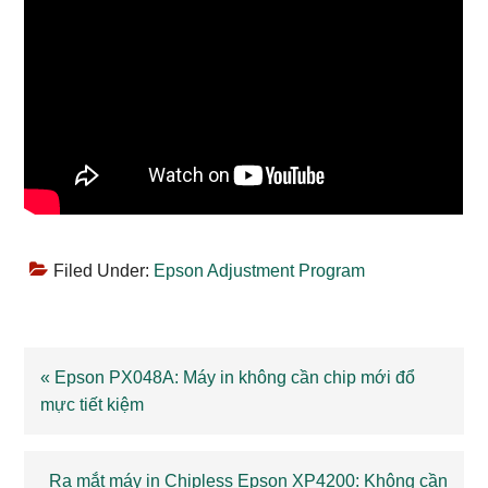
Filed Under:
Epson Adjustment Program
Previous
« Epson PX048A: Máy in không cần chip mới đổ
Post:
mực tiết kiệm
Next
Ra mắt máy in Chipless Epson XP4200: Không cần