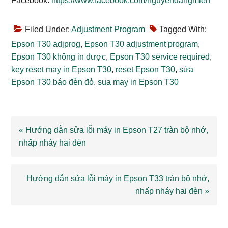
Facebook:
https://www.facebook.com/nguyendangmien
Filed Under:
Adjustment Program
Tagged With:
Epson T30 adjprog
,
Epson T30 adjustment program
,
Epson T30 không in được
,
Epson T30 service required
,
key reset may in Epson T30
,
reset Epson T30
,
sửa
Epson T30 báo đèn đỏ
,
sua may in Epson T30
Previous
« Hướng dẫn sửa lỗi máy in Epson T27 tràn bộ nhớ,
Post:
nhấp nháy hai đèn
Next
Hướng dẫn sửa lỗi máy in Epson T33 tràn bộ nhớ,
Post:
nhấp nháy hai đèn »
Reader