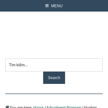
MENU
Tìm
kiếm...
You are here:
Home
/
Adjustment Program
/
Hướng