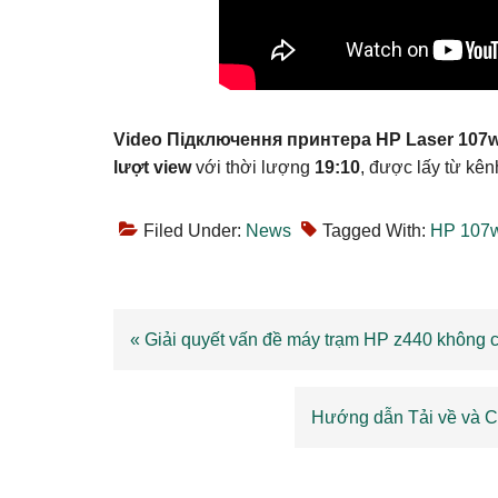
Video Підключення принтера HP Laser 107w
lượt view
với thời lượng
19:10
, được lấy từ kê
Filed Under:
News
Tagged With:
HP 107w
Previous
« Giải quyết vấn đề máy trạm HP z440 không có
Post:
Next
Hướng dẫn Tải về và Cà
Post:
Reader