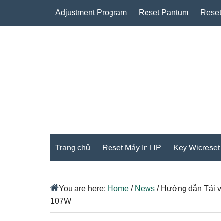
Adjustment Program
Reset Pantum
Reset
Trang chủ
Reset Máy In HP
Key Wicreset
You are here:
Home
/
News
/
Hướng dẫn Tải về
107W