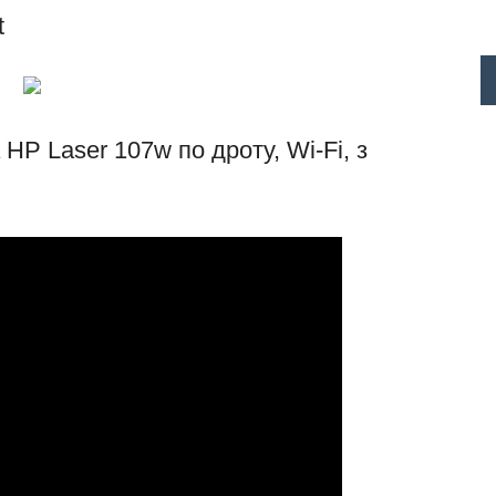
t
P Laser 107w по дроту, Wi-Fi, з