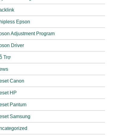
acklink
hipless Epson
pson Adjustment Program
pson Driver
ỗ Trợ
ews
eset Canon
eset HP
eset Pantum
eset Samsung
ncategorized