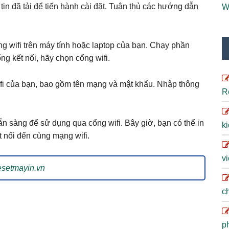
 tin đã tải để tiến hành cài đặt. Tuân thủ các hướng dẫn
W
ng wifi trên máy tính hoặc laptop của bạn. Chạy phần
g kết nối, hãy chọn cổng wifi.
ifi của bạn, bao gồm tên mạng và mật khẩu. Nhập thông
R
ẵn sàng để sử dụng qua cổng wifi. Bây giờ, bạn có thể in
ki
ết nối đến cùng mạng wifi.
vi
esetmayin.vn
ch
ph