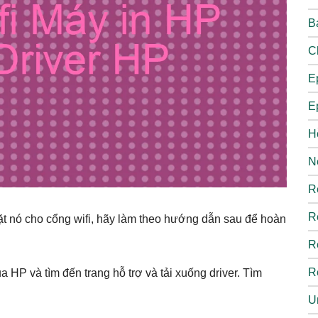
B
C
E
E
H
N
R
R
 nó cho cổng wifi, hãy làm theo hướng dẫn sau để hoàn
R
R
a HP và tìm đến trang hỗ trợ và tải xuống driver. Tìm
U