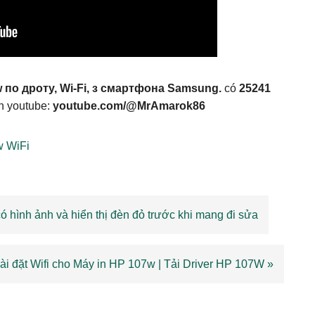
 по дроту, Wi-Fi, з смартфона Samsung.
có
25241
nh youtube:
youtube.com/@MrAmarok86
 WiFi
 hình ảnh và hiển thị đèn đỏ trước khi mang đi sửa
i đặt Wifi cho Máy in HP 107w | Tải Driver HP 107W »