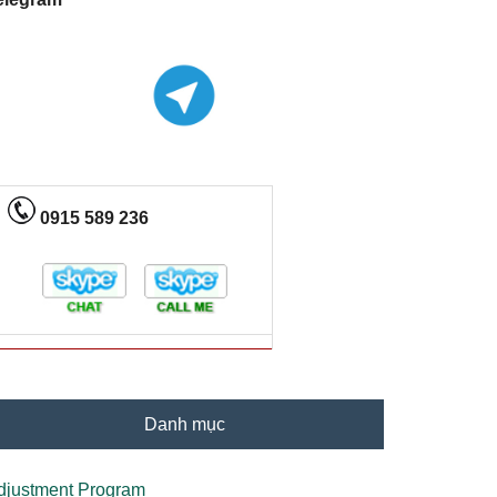
0915 589 236
Danh mục
djustment Program