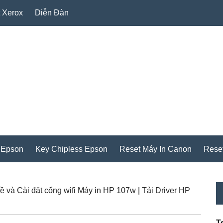
 Xerox
Diễn Đàn
 Epson
Key Chipless Epson
Reset Máy In Canon
Rese
P
 và Cài đặt cổng wifi Máy in HP 107w | Tải Driver HP
S
T