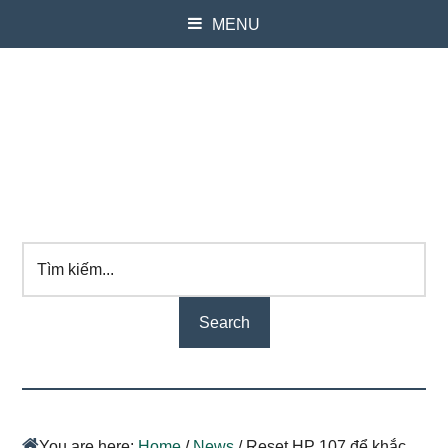
MENU
Tìm
kiếm...
You are here:
Home
/
News
/
Reset HP 107 để khắc