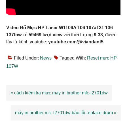
Video Đổ Mực HP Laser W1106A 106 107a131 136
137fnw
có
59469 lượt view
với thời lượng
9:33
, được
lấy từ kênh youtube:
youtube.com/@viandant5
Filed Under:
News
Tagged With:
Reset mực HP
107W
Previous
« cách kiểm tra mực máy in brother mfc-l2701dw
Post:
Next
máy in brother mfc-l2701dw báo lỗi replace drum »
Post: