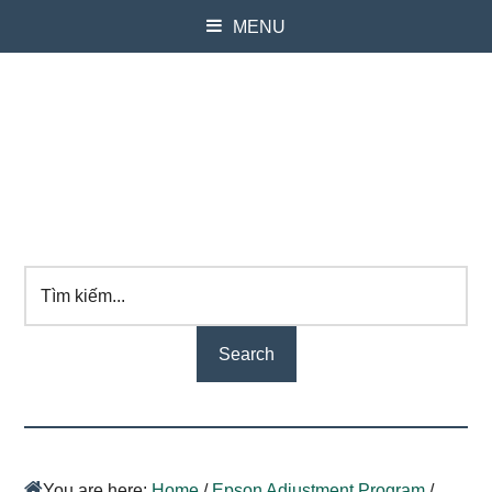
MENU
Tìm
kiếm...
You are here:
Home
/
Epson Adjustment Program
/