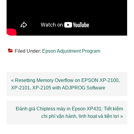
Filed Under:
Epson Adjustment Program
Previous
« Resetting Memory Overflow on EPSON XP-2100,
Post:
XP-2101, XP-2105 with ADJPROG Software
Next
Đánh giá Chipless máy in Epson XP431: Tiết kiệm
Post:
chi phí vận hành, linh hoạt và tiện lợi »