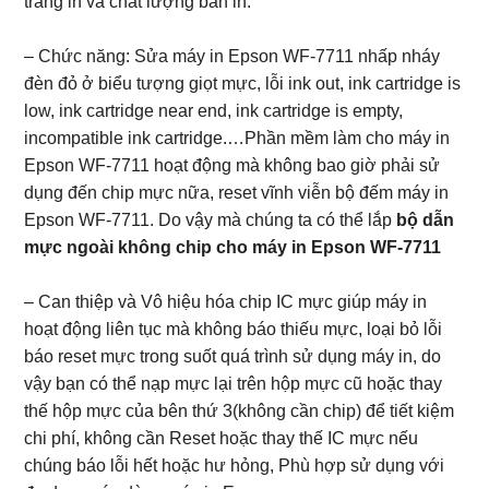
trang in và chất lượng bản in.
– Chức năng: Sửa máy in Epson WF-7711 nhấp nháy
đèn đỏ ở biểu tượng giọt mực, lỗi ink out, ink cartridge is
low, ink cartridge near end, ink cartridge is empty,
incompatible ink cartridge.…Phần mềm làm cho máy in
Epson WF-7711 hoạt động mà không bao giờ phải sử
dụng đến chip mực nữa, reset vĩnh viễn bộ đếm máy in
Epson WF-7711. Do vậy mà chúng ta có thể lắp
bộ dẫn
mực ngoài không chip cho máy in Epson WF-7711
– Can thiệp và Vô hiệu hóa chip IC mực giúp máy in
hoạt động liên tục mà không báo thiếu mực, loại bỏ lỗi
báo reset mực trong suốt quá trình sử dụng máy in, do
vậy bạn có thể nạp mực lại trên hộp mực cũ hoặc thay
thế hộp mực của bên thứ 3(không cần chip) để tiết kiệm
chi phí, không cần Reset hoặc thay thế IC mực nếu
chúng báo lỗi hết hoặc hư hỏng, Phù hợp sử dụng với