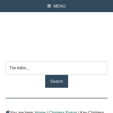
MENU
Tìm
kiếm...
You are here:
Home
/
Chipless Epson
/
Key Chipless