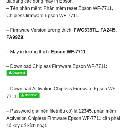
đa dạng các dòng máy in Epson.
– Tên phần mềm: Phần mềm reset Epson WF-7711,
Chipless firmware Epson WF-7711.
– Firmware Version tương thích:
FWG535TL, FA24I5,
FA99Z9
.
– Máy in tương thích:
Epson WF-7711
.
– Download Chipless Firmware Epson WF-7711:
– Download Activation Chipless Firmware Epson WF-
7711:
– Password giải nén file(nếu có) là
12345
, phần mềm
Activation Chipless Firmware Epson WF-7711 cần phải
có key để kích hoạt.