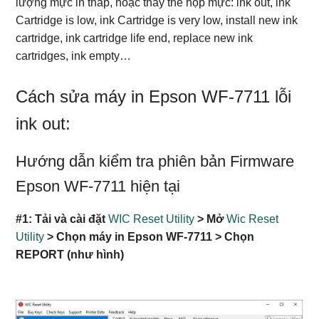
lượng mực in thấp, hoặc thay thế hộp mực: ink out, ink
Cartridge is low, ink Cartridge is very low, install new ink
cartridge, ink cartridge life end, replace new ink
cartridges, ink empty…
Cách sửa máy in Epson WF-7711 lỗi
ink out:
Hướng dẫn kiểm tra phiên bản Firmware
Epson WF-7711 hiện tại
#1: Tải và cài đặt
WIC Reset Utility
> Mở
Wic Reset
Utility
> Chọn máy in Epson WF-7711 > Chọn
REPORT (như hình)