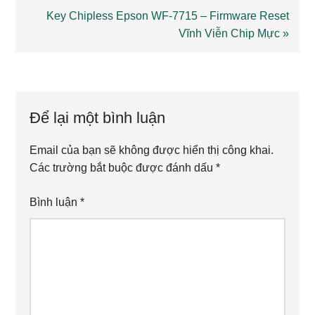
Next
Key Chipless Epson WF-7715 – Firmware Reset
Post:
Vĩnh Viễn Chip Mực »
Reader
Interactions
Để lại một bình luận
Email của bạn sẽ không được hiển thị công khai.
Các trường bắt buộc được đánh dấu
*
Bình luận
*