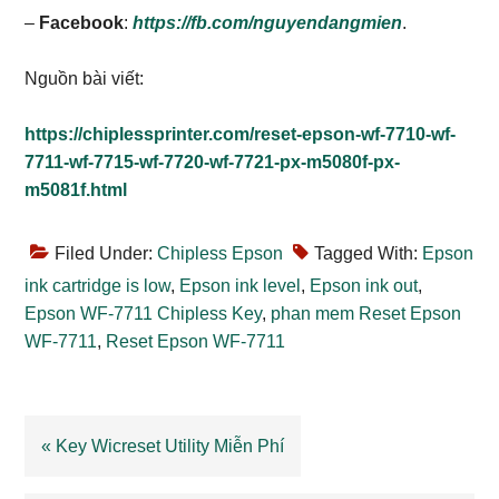
–
Facebook
:
https://fb.com/nguyendangmien
.
Nguồn bài viết:
https://chiplessprinter.com/reset-epson-wf-7710-wf-
7711-wf-7715-wf-7720-wf-7721-px-m5080f-px-
m5081f.html
Filed Under:
Chipless Epson
Tagged With:
Epson
ink cartridge is low
,
Epson ink level
,
Epson ink out
,
Epson WF-7711 Chipless Key
,
phan mem Reset Epson
WF-7711
,
Reset Epson WF-7711
Previous
« Key Wicreset Utility Miễn Phí
Post: