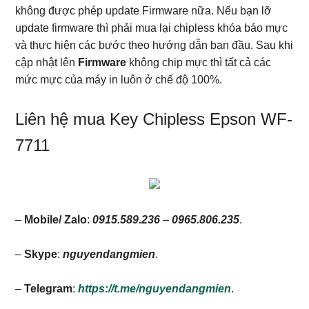
không được phép update Firmware nữa. Nếu bạn lỡ
update firmware thì phải mua lại chipless khóa báo mực
và thực hiện các bước theo hướng dẫn ban đầu. Sau khi
cập nhật lên
Firmware
không chip mực thì tất cả các
mức mực của máy in luôn ở chế độ 100%.
Liên hệ mua Key Chipless Epson WF-
7711
–
Mobile/ Zalo
:
0915.589.236
–
0965.806.235
.
–
Skype
:
nguyendangmien
.
–
Telegram
:
https://t.me/nguyendangmien
.