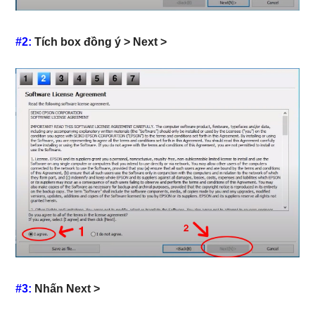
#2:
Tích box đồng ý > Next >
#3:
Nhấn Next >